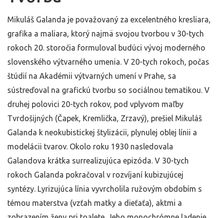
Mikuláš Galanda je považovaný za excelentného kresliara,
grafika a maliara, ktorý najmä svojou tvorbou v 30-tych
rokoch 20. storočia formuloval budúci vývoj moderného
slovenského výtvarného umenia. V 20-tych rokoch, počas
štúdií na Akadémii výtvarných umení v Prahe, sa
sústreďoval na grafickú tvorbu so sociálnou tematikou. V
druhej polovici 20-tych rokov, pod vplyvom maľby
Tvrdošijných (Čapek, Kremlička, Zrzavý), prešiel Mikuláš
Galanda k neokubistickej štylizácii, plynulej oblej línii a
modelácii tvarov. Okolo roku 1930 nasledovala
Galandova krátka surrealizujúca epizóda. V 30-tych
rokoch Galanda pokračoval v rozvíjaní kubizujúcej
syntézy. Lyrizujúca línia vyvrcholila ružovým obdobím s
témou materstva (vzťah matky a dieťaťa), aktmi a
zobrazením ženy pri toalete. Jeho monochrómne ladenie