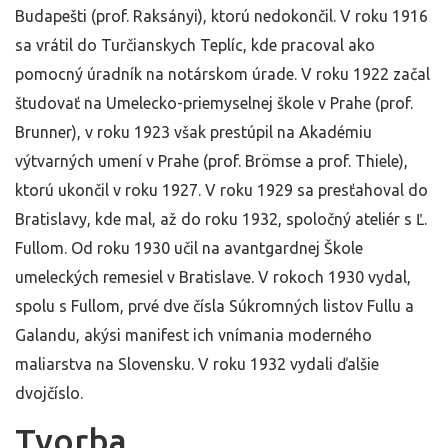
Budapešti (prof. Raksányi), ktorú nedokončil. V roku 1916
sa vrátil do Turčianskych Teplíc, kde pracoval ako
pomocný úradník na notárskom úrade. V roku 1922 začal
študovať na Umelecko-priemyselnej škole v Prahe (prof.
Brunner), v roku 1923 však prestúpil na Akadémiu
výtvarných umení v Prahe (prof. Brömse a prof. Thiele),
ktorú ukončil v roku 1927. V roku 1929 sa presťahoval do
Bratislavy, kde mal, až do roku 1932, spoločný ateliér s Ľ.
Fullom. Od roku 1930 učil na avantgardnej Škole
umeleckých remesiel v Bratislave. V rokoch 1930 vydal,
spolu s Fullom, prvé dve čísla Súkromných listov Fullu a
Galandu, akýsi manifest ich vnímania moderného
maliarstva na Slovensku. V roku 1932 vydali ďalšie
dvojčíslo.
Tvorba