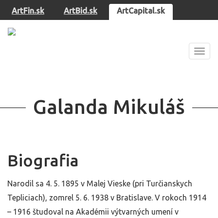
ArtFin.sk
ArtBid.sk
ArtCapital.sk
Zobra
navig
Galanda Mikuláš
Biografia
Narodil sa 4. 5. 1895 v Malej Vieske (pri Turčianskych
Tepliciach), zomrel 5. 6. 1938 v Bratislave. V rokoch 1914
– 1916 študoval na Akadémii výtvarných umení v