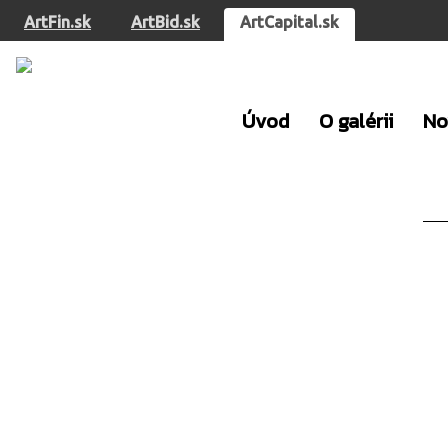
ArtFin.sk
ArtBid.sk
ArtCapital.sk
Úvod
O galérii
No