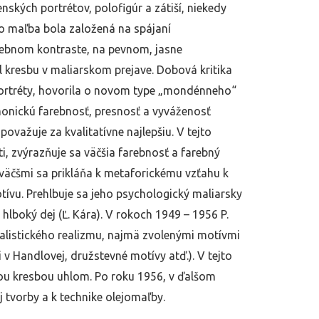
ských portrétov, polofigúr a zátiší, niekedy
o maľba bola založená na spájaní
arebnom kontraste, na pevnom, jasne
 kresbu v maliarskom prejave. Dobová kritika
ortréty, hovorila o novom type „mondénneho“
monickú farebnosť, presnosť a vyváženosť
ovažuje za kvalitatívne najlepšiu. V tejto
ti, zvýrazňuje sa väčšia farebnosť a farebný
väčšmi sa prikláňa k metaforickému vzťahu k
ívu. Prehlbuje sa jeho psychologický maliarsky
l hlboký dej (Ľ. Kára). V rokoch 1949 – 1956 P.
ialistického realizmu, najmä zvolenými motívmi
 v Handlovej, družstevné motívy atď.). V tejto
nou kresbou uhlom. Po roku 1956, v ďalšom
 tvorby a k technike olejomaľby.