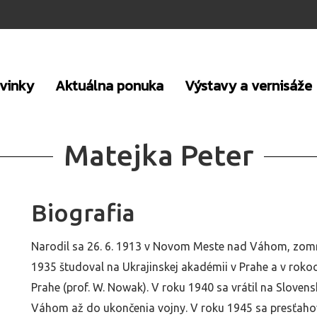
vinky
Aktuálna ponuka
Výstavy a vernisáže
Matejka Peter
Biografia
Narodil sa 26. 6. 1913 v Novom Meste nad Váhom, zomrel
1935 študoval na Ukrajinskej akadémii v Prahe a v rok
Prahe (prof. W. Nowak). V roku 1940 sa vrátil na Slove
Váhom až do ukončenia vojny. V roku 1945 sa presťahov